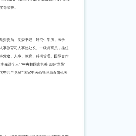
五”规
奖等荣誉。
划》
答
记
党委委员、党委书记，研究生学历，医学、
者
人事教育司人事处处长、一级调研员，挂任
问
事党建、人事、教育、科研管理、国际合作
先进个人” “中央和国家机关’四好’党员”
区优秀共产党员”“国家中医药管理局直属机关
一
图
读
懂
中