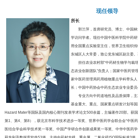
现任领导
所长
郭兰萍，首席研究员、博士、中国林业科
学访问学者。现任中国中医科学院中药研
用全国重点实验室主任，世界卫生组织传
东城区人大常委，致公党东城区副主委。
担任农业农村部“中药材生物学与栽培
态农业创新团队”负责人；国家中医药管
家中医药管理局药用植物重点学科带头人
长；中国中药协会中药生态农业专业委员
专业方向中药道地性及品质保障，主
基金重大、重点、国家重点研发计划等国家级省部
Hazard Mater等国际及国内核心期刊发表学术论文500余篇，主编著作20部
第1、第4、第8），获北京市科学技术进步一等奖、世界中医药学会联合会“中医药
医结合学会科学技术奖一等奖、中国产学研合作创新成果奖一等奖、中华中医药学
获专利及数据库软件53项。主持中药材农残、重金属、二氧化硫ISO国际标准3