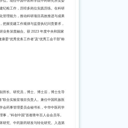
学位。现任中国中医科学院中药研究所党委
医
建纪检工作，历经多岗位实践历练。在科研
药
化管理能力，推动科研项目高效推进与成果
振
，把握党建工作规律与监督执纪问责要求，
业务深度融合。获 2023 年度中央和国家
兴
康委“优秀党务工作者”及“优秀工会干部”称
发
展“十
五
五”规
划
副所长、研究员，博士、博士后，博士生导
路”联合实验室项目负责人。兼任中国民族医
学会药事管理委员会秘书长，中华中医药学
理事，“科创中国”首都青年百人会会员等。
床研究、中药新药研发与转化研究。入选第