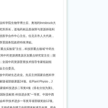
革
委
负
学院生物学博士后、奥地利Innsbruck大
责
究所所长，道地药材品质保障与资源持续利
同
统医学合作中心主任。任北京市人大代表，
志
享受国务院政府特殊津贴。
就
重点实验室”主任，科技部重点领域“中药生
《中
理局中药资源调查及区划重点研究室主任；国
；全国中药资源普查技术指导专家组副组
医
会主任委员。
药
攻中药材生态农业。先后主持国家自然科学
振
级课题24项。在Plant Physio，J
兴
。获国家级科技进步二等奖4项（排名分别为第1、
发
国际贡献奖-科技进步奖”一等奖、中国中西
展“十
会科学技术进步一等奖等省部级奖励12项。
五
项，主持或参与建立中药团体标准百余项。获全