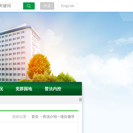
的
中文
EngLish
通
知
国
家
中
医
药
局、
况
党群园地
普法内控
国
家
发
您的位置：
首页
>
所况介绍
>
现任领导
展
改