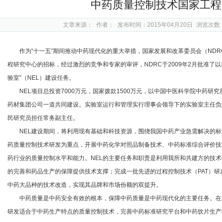
中药质量控制技术国家工程
文章来源：
作者：
发布时间：2015年04月20日
浏览次数
作为“十一五”期间推动中药现代化的重大举措，国家发展和改革委员会（ND
程研究中心的招标，经过激烈的竞争和专家的审评，NDRC于2009年2月批准了
验室”（NEL）建设任务。
NEL项目总投资7000万元，国家拨款1500万元，以中国中医科学院中药
药材集团公司一道共同建设。实验室运行和管理实行理事会领导下的实验室主任负
民研究员担任常务副主任。
NEL建设期间，将利用现有基础和科技资源，围绕我国中药产业急需解决的
药质量控制技术研发为重点，开展中药化学对照品制备技术、中药标准综合评价技
药行业的质量控制水平和能力。NEL的主要任务和职责是利用我所和共建方的技
的完善和药品生产的保障提供技术支撑；完成一批先进的过程控制技术（PAT）研
中药大品种的技术改造，实现其品牌和市场份额的双提升。
中药质量是中药安全有效的根本，保障中药质量是中药现代化的主要任务。在
研发适合于中药生产特点的质量控制技术，完善中药标准研究平台和中药饮片生产