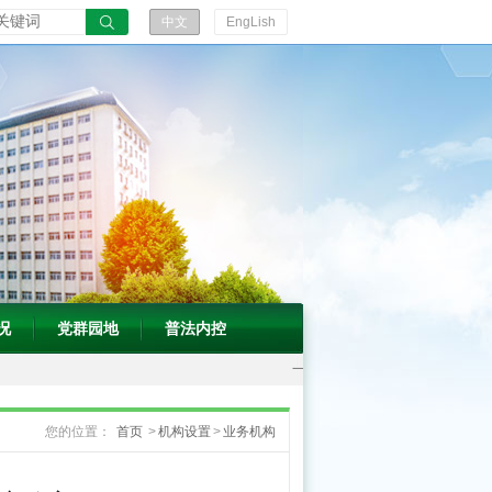
五
中文
EngLish
五”规
划》
答
记
者
问
况
党群园地
普法内控
一
图
您的位置：
首页
>
机构设置
>
业务机构
读
懂