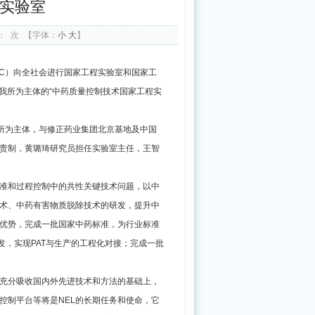
实验室
中
医
：
次
【字体：
小
大
】
药
振
RC）向全社会进行国家工程实验室和国家工
兴
以我所为主体的“中药质量控制技术国家工程实
发
研究所为主体，与修正药业集团北京基地及中国
展“十
责制，黄璐琦研究员担任实验室主任，王智
五
五”规
标准和过程控制中的共性关键技术问题，以中
划
术、中药有害物质脱除技术的研发，提升中
术优势，完成一批国家中药标准，为行业标准
发，实现PAT与生产的工程化对接；完成一批
充分吸收国内外先进技术和方法的基础上，
控制平台等将是NEL的长期任务和使命，它