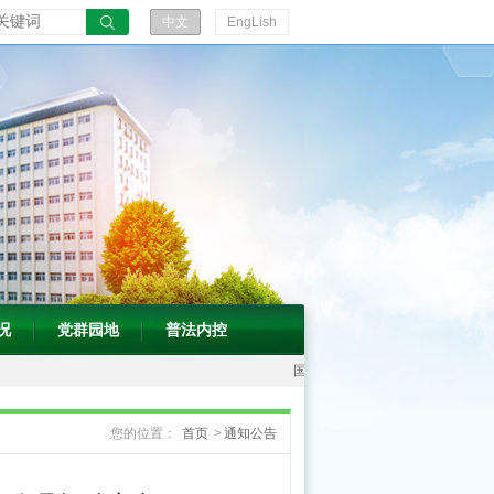
振
中文
EngLish
兴
发
展“十
五
五”规
划》
的
通
知
况
党群园地
普法内控
国
家
您的位置：
首页
>
通知公告
中
医