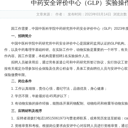
中药安全评价中心（GLP）实验操
文章来源：
作者：
发布时间：2023年03月14日
浏览次数
因工作需要，中国中医科学院中药研究所中药安全评价中心（GLP）2023年
一、招聘简介
中国中医科学院中药研究所中药安全评价中心是国家药监局认证的GLP机构
作，以及中药毒理学基础科研。在实际工作中，动物实验是重要的一个环节，有关
作内容。因工作需要，本机构需要招聘1名实验操作人员。
拟聘人员被录用后，通过劳务派遣公司和中药研究所签订协议，实行协议工资
按有关规定办理参加社会保险及住房公积金等，具体工资由聘任人员与安评中心双
保险缴费年限。
二、岗位条件
1. 工作认真细致，责任心强，遵纪守法，品德优良，身心健康；
2. 学历不限，年龄最好在45周岁以下；
3. 有动物实验的操作经验，能熟练开展药物配制、动物给药和称重等动物实
三、应聘材料及程序
1、应聘者请拨打电话18515061973与曹老师联系，或将简历发送至邮箱：caocy@
2. 资格审查和考核。根据岗位要求由安评中心对应聘人员进行资格审查，通