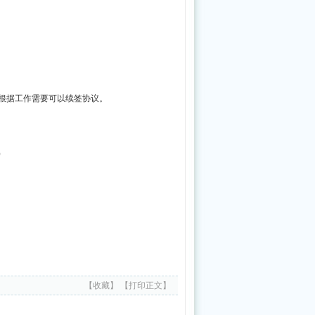
医
药
振
兴
发
，根据工作需要可以续签协议。
展“十
五
）
五”规
划》
答
记
者
问
【收藏】
【打印正文】