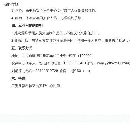
操作考核。
3. 体检。由中药安全评价中心安排或本人择期参加体检。
4. 签约。体检合格的拟聘人员，办理签约手续。
四、应聘问题的说明
1.此次最终录用人员为编制外用工，不解决北京常住户口。
2.被录用后，与第三方签订劳务派遣合同，聘期一般为两年。服务协议期满
五、联系方式
地址：北京市朝阳区樱花东街甲4号中药所（100091）
安评中心联系人：曹老师（电话：18515061973 邮箱：caocy@foxmail.com
刘老师（电话：18611812729 邮箱ltbit@163.com）
六、待遇
工资及福利待遇与安评中心协商。