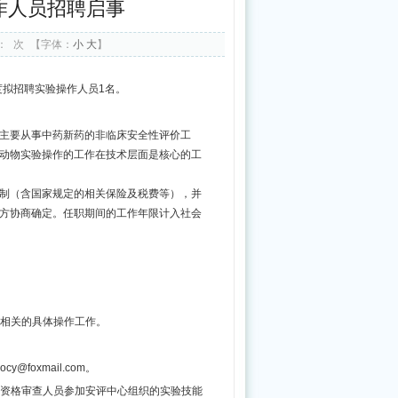
作人员招聘启事
药
局、
：
次
【字体：
小
大
】
国
家
度拟招聘实验操作人员1名。
发
。主要从事中药新药的非临床安全性评价工
展
动物实验操作的工作在技术层面是核心的工
改
制（含国家规定的相关保险及税费等），并
革
方协商确定。任职期间的工作年限计入社会
委
负
责
同
验相关的具体操作工作。
志
就
foxmail.com。
《中
过资格审查人员参加安评中心组织的实验技能