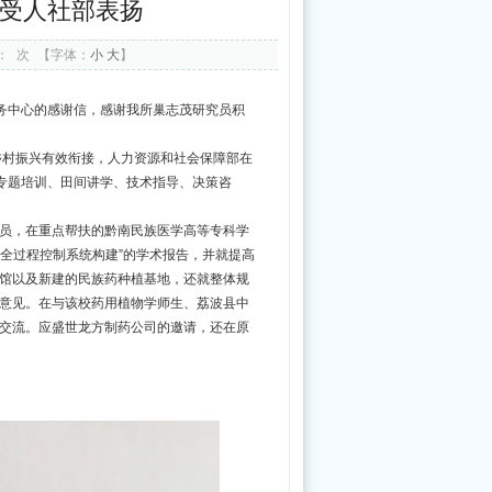
受人社部表扬
科
学
：
次
【字体：
小
大
】
院
中
服务中心的感谢信，感谢我所巢志茂研究员积
药
和乡村振兴有效衔接，人力资源和社会保障部在
研
过专题培训、田间讲学、技术指导、决策咨
究
员，在重点帮扶的黔南民族医学高等专科学
所
量全过程控制系统构建”的学术报告，并就提高
2026
馆以及新建的民族药种植基地，还就整体规
意见。在与该校药用植物学师生、荔波县中
年
交流。应盛世龙方制药公司的邀请，还在原
公
开
招
聘
财