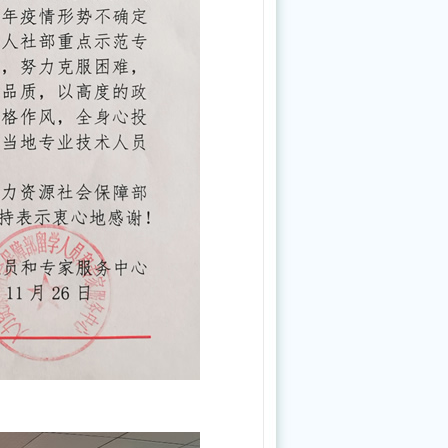
中
国
中
医
科
学
院
中
药
研
究
所
定