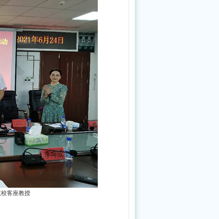
期
存
款
银
行
竞
争
性
选
择
公
告
该校客座教授