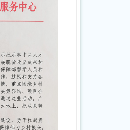
务
工
作
人
员
公
告