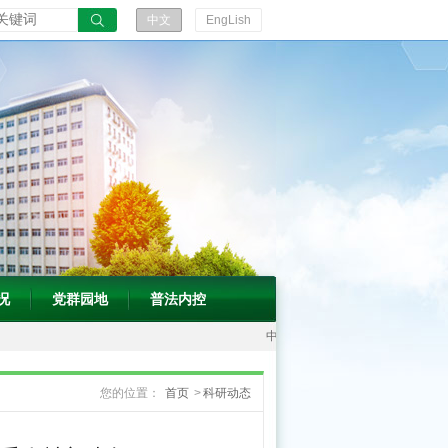
中文
EngLish
况
党群园地
普法内控
中
国
您的位置：
首页
>
科研动态
中
医