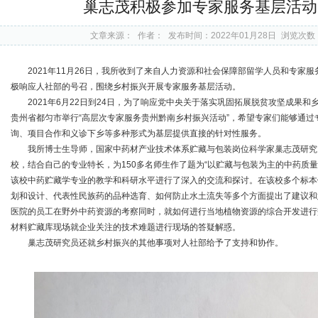
巢志茂积极参加专家服务基层活动
文章来源：
作者：
发布时间：2022年01月28日
浏览次数
2021年11月26日，我所收到了来自人力资源和社会保障部留学人员和专家
极响应人社部的号召，围绕乡村振兴开展专家服务基层活动。
2021年6月22日到24日，为了响应党中央关于落实巩固拓展脱贫攻坚成果
贵州省都匀市举行“高层次专家服务贵州黔南乡村振兴活动”，希望专家们能够通
询、项目合作和义诊下乡等多种形式为基层提供直接的针对性服务。
我所博士生导师，国家中药材产业技术体系贮藏与包装岗位科学家巢志茂研究
校，结合自己的专业特长，为150多名师生作了题为“以贮藏与包装为主的中药质
该校中药贮藏学专业的教学和科研水平进行了深入的交流和探讨。在该校多个标本
划和设计、代表性民族药的品种选育、如何防止水土流失等多个方面提出了建议和
医院的员工在野外中药资源的考察同时，就如何进行当地植物资源的综合开发进行
材料贮藏库现场就企业关注的技术难题进行现场的答疑解惑。
巢志茂研究员还就乡村振兴的其他事项对人社部给予了支持和协作。